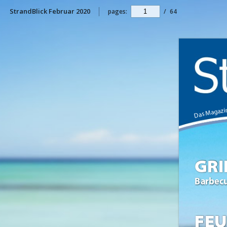
StrandBlick Februar 2020
pages:
/
64