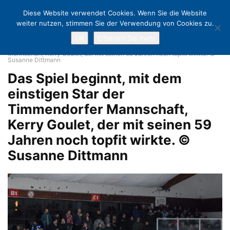
Diese Website verwendet Cookies. Wenn Sie die Website
weiter nutzen, stimmen Sie der Verwendung von Cookies zu.
OK
Erfahren Sie mehr
Home
Das war Spitze! Kerry Goulet spielte für den CE Timmendorfer
Strand.
Das Spiel beginnt, mit dem einstigen Star der Timmendorfer
Mannschaft, Kerry Goulet, der mit seinen 59 Jahren noch topfit wirkte. ©
Susanne Dittmann
Das Spiel beginnt, mit dem
einstigen Star der
Timmendorfer Mannschaft,
Kerry Goulet, der mit seinen 59
Jahren noch topfit wirkte. ©
Susanne Dittmann