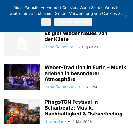
Diese Website verwendet Cookies. Wenn Sie die Website
weiter nutzen, stimmen Sie der Verwendung von Cookies zu.
OK
Erfahren Sie mehr
Home
Blog
Es gibt wieder Neues von
der Küste
Irene Reinecke
-
5. August 2026
Weber-Tradition in Eutin – Musik
erleben in besonderer
Atmosphäre
Irene Reinecke
-
3. Juni 2026
PfingsTON Festival in
Scharbeutz: Musik,
Nachhaltigkeit & Ostseefeeling
StrandBlick
-
11. Mai 2026