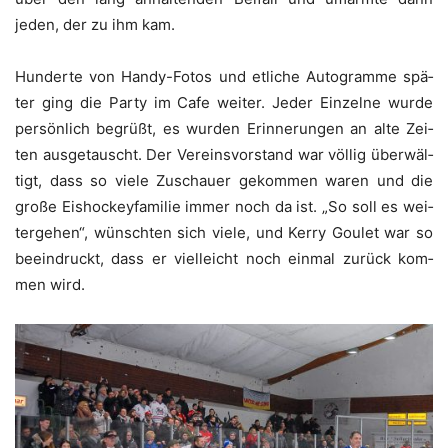
jeden, der zu ihm kam.
Hun­der­te von Han­dy-Fotos und etli­che Auto­gram­me spä­
ter ging die Par­ty im Cafe wei­ter. Jeder Ein­zel­ne wur­de
per­sön­lich begrüßt, es wur­den Erin­ne­run­gen an alte Zei­
ten aus­ge­tauscht. Der Ver­eins­vor­stand war völ­lig über­wäl­
tigt, dass so vie­le Zuschau­er gekom­men waren und die
gro­ße Eis­ho­ckey­fa­mi­lie immer noch da ist. „So soll es wei­
ter­ge­hen“, wünsch­ten sich vie­le, und Ker­ry Gou­let war so
beein­druckt, dass er viel­leicht noch ein­mal zurück kom­
men wird.