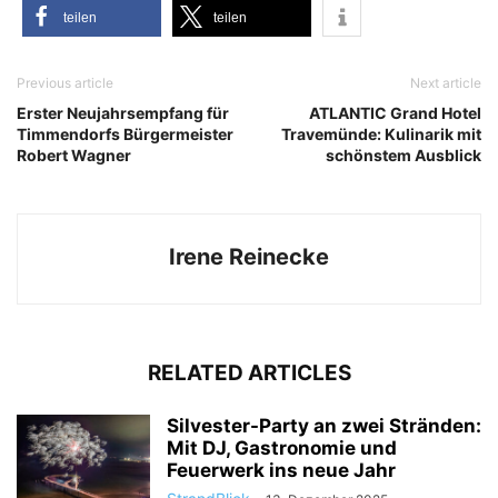
tei­len
tei­len
Previous article
Next article
Erster Neujahrsempfang für
ATLANTIC Grand Hotel
Timmendorfs Bürgermeister
Travemünde: Kulinarik mit
Robert Wagner
schönstem Ausblick
Irene Reinecke
RELATED ARTICLES
Silvester-Party an zwei Stränden:
Mit DJ, Gastronomie und
Feuerwerk ins neue Jahr