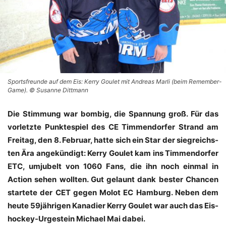
Sportsfreunde auf dem Eis: Kerry Goulet mit Andreas Marli (beim Remember-
Game). © Susanne Dittmann
Die Stim­mung war bom­big, die Span­nung groß. Für das
vor­letz­te Punk­te­spiel des CE Tim­men­dor­fer Strand am
Frei­tag, den 8. Febru­ar, hat­te sich ein Star der sieg­reichs­
ten Ära ange­kün­digt: Ker­ry Gou­let kam ins Tim­men­dor­fer
ETC, umju­belt von 1060 Fans, die ihn noch ein­mal in
Action sehen woll­ten. Gut gelaunt dank bes­ter Chan­cen
star­te­te der CET gegen Molot EC Ham­burg. Neben dem
heu­te 59jährigen Kana­di­er Ker­ry Gou­let war auch das Eis­
ho­ckey-Urge­stein Micha­el Mai dabei.