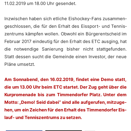
11.02.2019 um 18.00 Uhr gesendet.
Inzwi­schen haben sich etli­che Eis­ho­ckey-Fans zusam­men­
ge­schlos­sen, die für den Erhalt des Eis­sport- und Ten­nis­
zen­trums kämp­fen wol­len. Obwohl ein Bür­ger­ent­scheid im
Febru­ar 2017 ein­deu­tig für den Erhalt des ETC aus­ging, hat
die not­wen­di­ge Sanie­rung bis­her nicht statt­ge­fun­den.
Statt des­sen sucht die Gemein­de einen Inves­tor, der neue
Plä­ne umsetzt.
Am Sonn­abend, den 16.02.2019, fin­det eine Demo statt,
die um 13.00 Uhr beim ETC star­tet. Der Zug geht über die
Kur­pro­me­na­de bis zum Tim­men­dor­fer Platz. Unter dem
Mot­to: „Demo! Seid dabei“ sind alle auf­ge­ru­fen, mit­zu­ge­
hen, um ein Zei­chen für den Erhalt des Tim­men­dor­fer Eis­
lauf- und Ten­nis­zen­trums zu setzen.