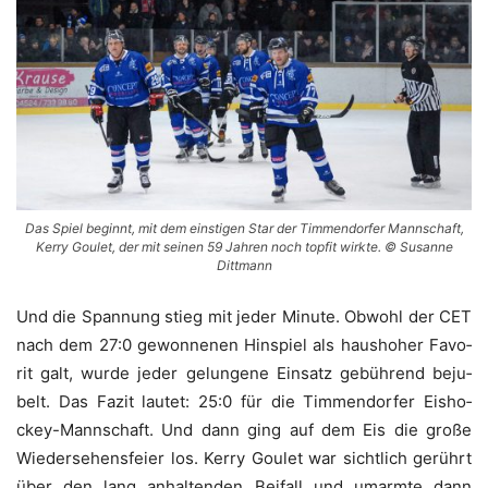
Das Spiel beginnt, mit dem eins­ti­gen Star der Tim­men­dor­fer Mann­schaft,
Ker­ry Gou­let, der mit sei­nen 59 Jah­ren noch top­fit wirk­te. © Susan­ne
Dittmann
Und die Span­nung stieg mit jeder Minu­te. Obwohl der CET
nach dem 27:0 gewon­ne­nen Hin­spiel als haus­ho­her Favo­
rit galt, wur­de jeder gelun­ge­ne Ein­satz gebüh­rend beju­
belt. Das Fazit lau­tet: 25:0 für die Tim­men­dor­fer Eis­ho­
ckey-Mann­schaft. Und dann ging auf dem Eis die gro­ße
Wie­der­se­hens­fei­er los. Ker­ry Gou­let war sicht­lich gerührt
über den lang anhal­ten­den Bei­fall und umarm­te dann