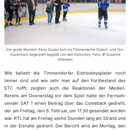
Der gro­ße Moment: Ker­ry Gou­let kam ins Tim­men­dor­fer Eis­lauf- und Ten­
nis­zen­trum, begeis­tert begrüßt von den Eis­ho­ckey-Fans. © Susan­ne
Dittmann
Wie beliebt die Tim­men­dor­fer Eis­ho­ckey­spie­ler noch
immer sind und wie sehr man auf den Fort­be­stand des
ETC hofft, zeig­ten auch die Reak­tio­nen der Medi­en.
Bereits am Don­ners­tag vor dem Spiel hat­te der Fern­seh­
sen­der SAT 1 einen Bei­trag über das Come­back gedreht,
der am Frei­tag, den 8. Febru­ar, um 17.30 gesen­det wor­den
war. RTL hat am Frei­tag sechs Stun­den lang am Strand und
in der Eis­hal­le gedreht. Der Bericht wird am Mon­tag, den