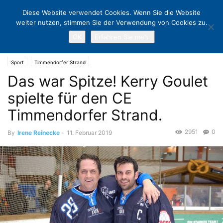
Diese Website verwendet Cookies. Wenn Sie die Website
weiter nutzen, stimmen Sie der Verwendung von Cookies zu.
OK
Erfahren Sie mehr
Home
Sport
Das war Spitze! Kerry Goulet spielte für den CE
Timmendorfer Strand.
Sport
Timmendorfer Strand
Das war Spitze! Kerry Goulet
spielte für den CE
Timmendorfer Strand.
2951
0
By
Irene Reinecke
-
11. Februar 2019