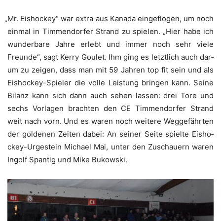
„
Mr. Eis­ho­ckey“ war extra aus Kana­da ein­ge­flo­gen, um noch
ein­mal in Tim­men­dor­fer Strand zu spie­len. „Hier habe ich
wun­der­ba­re Jah­re erlebt und immer noch sehr vie­le
Freun­de“, sagt Ker­ry Gou­let. Ihm ging es letzt­lich auch dar­
um zu zei­gen, dass man mit 59 Jah­ren top fit sein und als
Eis­ho­ckey-Spie­ler die vol­le Leis­tung brin­gen kann. Sei­ne
Bilanz kann sich dann auch sehen las­sen: drei Tore und
sechs Vor­la­gen brach­ten den CE Tim­men­dor­fer Strand
weit nach vorn. Und es waren noch wei­te­re Weg­ge­fähr­ten
der gol­de­nen Zei­ten dabei: An sei­ner Sei­te spiel­te Eis­ho­
ckey-Urge­stein Micha­el Mai, unter den Zuschau­ern waren
Ingolf Span­tig und Mike Bukowski.