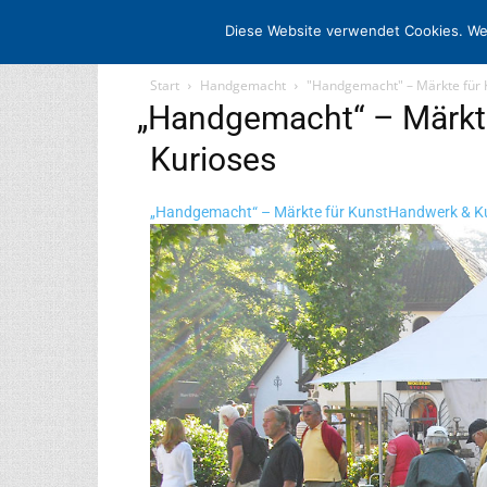
STARTSEITE
ARCHIV
MEDIADATE
Diese Website verwendet Cookies. We
Start
Handgemacht
"Handgemacht" – Märkte für
„
Handgemacht“ – Märkt
Kurioses
„Handgemacht“ – Märkte für KunstHandwerk & Kur