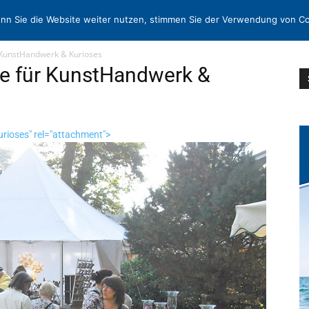
N
KONTAKT
nn Sie die Website weiter nutzen, stimmen Sie der Verwendung von Co
 KunstHandwerk & Kurioses
e für KunstHandwerk &
ioses" rel="attachment">