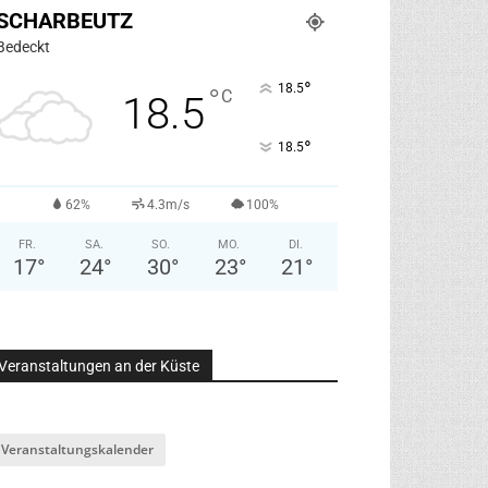
SCHARBEUTZ
Bedeckt
°
18.5
°
C
18.5
°
18.5
62%
4.3m/s
100%
FR.
SA.
SO.
MO.
DI.
17
°
24
°
30
°
23
°
21
°
Veranstaltungen an der Küste
Veranstaltungskalender