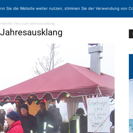
N
KONTAKT
nn Sie die Website weiter nutzen, stimmen Sie der Verwendung von Co
endorfer Fest zum Jahresausklang
 Jahresausklang