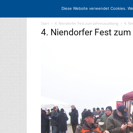
STARTSEITE
ARCHIV
MEDIADATE
Diese Website verwendet Cookies. We
Start
4. Niendorfer Fest zum Jahresausklang
4. Ni
4. Niendorfer Fest zum