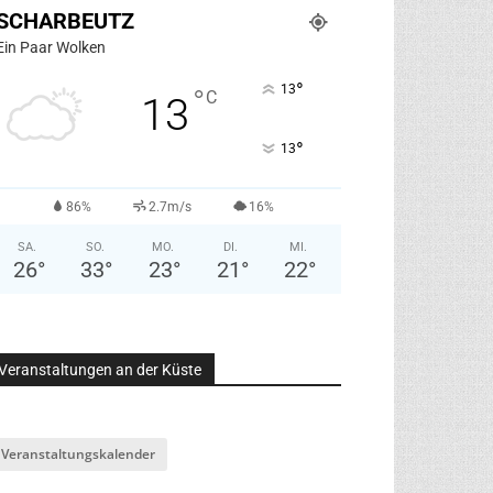
SCHARBEUTZ
Ein Paar Wolken
°
13
°
C
13
°
13
86%
2.7m/s
16%
SA.
SO.
MO.
DI.
MI.
26
°
33
°
23
°
21
°
22
°
Veranstaltungen an der Küste
Veranstaltungskalender