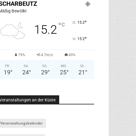
SCHARBEUTZ
Mäßig Bewölkt
°
15.2
°
C
15.2
°
15.2
79%
4.7m/s
49%
FR.
SA.
SO.
MO.
DI.
19
°
24
°
29
°
25
°
21
°
Veranstaltungen an der Küste
Veranstaltungskalender