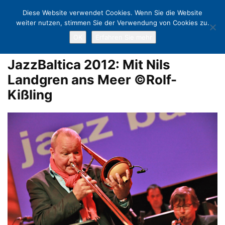
Diese Website verwendet Cookies. Wenn Sie die Website
weiter nutzen, stimmen Sie der Verwendung von Cookies zu.
OK
Erfahren Sie mehr
Home
JazzBaltica 2012
JazzBaltica 2012: Mit Nils Landgren ans
Meer ©Rolf-Kißling
JazzBaltica 2012: Mit Nils
Landgren ans Meer ©Rolf-
Kißling