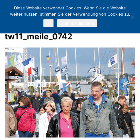
Diese Website verwendet Cookies. Wenn Sie die Website
weiter nutzen, stimmen Sie der Verwendung von Cookies zu.
OK
Erfahren Sie mehr
Home
Sportlicher Start in die Travemünder Woche
tw11_meile_0742
tw11_meile_0742