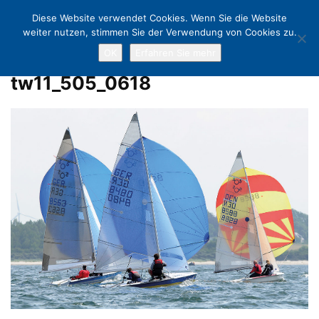
Diese Website verwendet Cookies. Wenn Sie die Website
weiter nutzen, stimmen Sie der Verwendung von Cookies zu.
OK
Erfahren Sie mehr
Home
Sportlicher Start in die Travemünder Woche
tw11_505_0618
tw11_505_0618