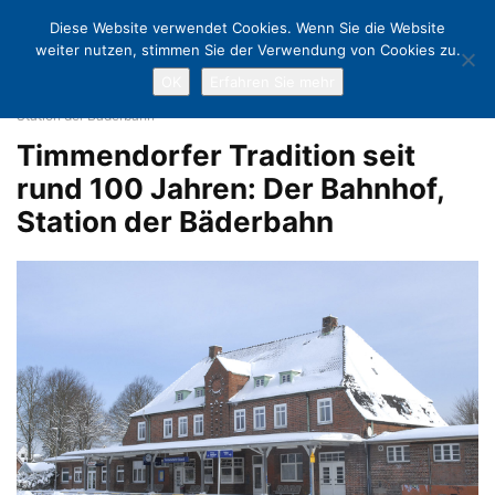
Diese Website verwendet Cookies. Wenn Sie die Website
weiter nutzen, stimmen Sie der Verwendung von Cookies zu.
OK
Erfahren Sie mehr
Home
Alles aus für die Bäderbahn?- Großer Protest in Timmendorfer
Strand
Timmendorfer Tradition seit rund 100 Jahren: Der Bahnhof,
Station der Bäderbahn
Timmendorfer Tradition seit
rund 100 Jahren: Der Bahnhof,
Station der Bäderbahn