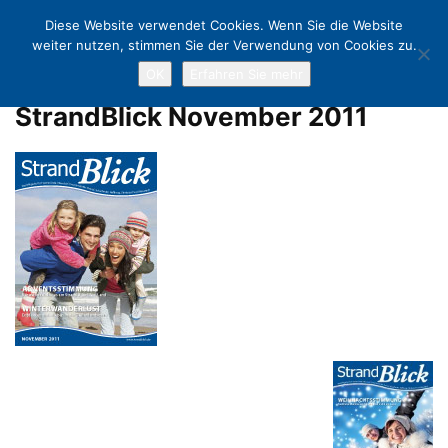
Diese Website verwendet Cookies. Wenn Sie die Website
weiter nutzen, stimmen Sie der Verwendung von Cookies zu.
OK
Erfahren Sie mehr
Home
Archiv
StrandBlick November 2011
StrandBlick November 2011