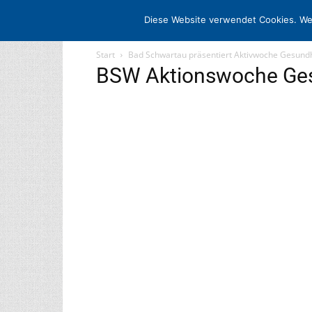
STARTSEITE
ARCHIV
MEDIADATE
Diese Website verwendet Cookies. We
Start
Bad Schwartau präsentiert Aktivwoche Gesundh
BSW Aktionswoche Ge