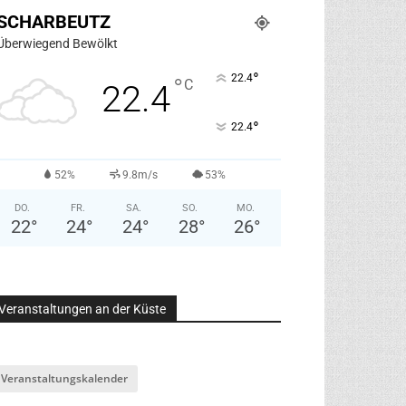
SCHARBEUTZ
Überwiegend Bewölkt
°
22.4
°
C
22.4
°
22.4
52%
9.8m/s
53%
DO.
FR.
SA.
SO.
MO.
22
°
24
°
24
°
28
°
26
°
Veranstaltungen an der Küste
Veranstaltungskalender