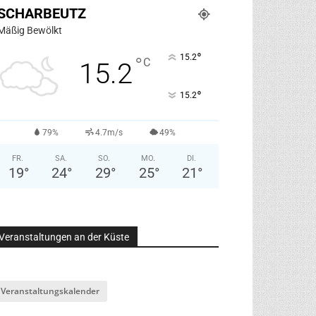
SCHARBEUTZ
Mäßig Bewölkt
°
15.2
°
C
15.2
°
15.2
79%
4.7m/s
49%
FR.
SA.
SO.
MO.
DI.
19
°
24
°
29
°
25
°
21
°
Veranstaltungen an der Küste
Veranstaltungskalender