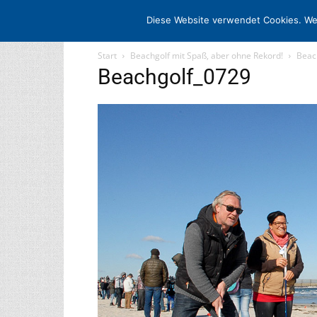
STARTSEITE
ARCHIV
MEDIADAT
Diese Website verwendet Cookies. We
Start
Beachgolf mit Spaß, aber ohne Rekord!
Beac
Beachgolf_0729