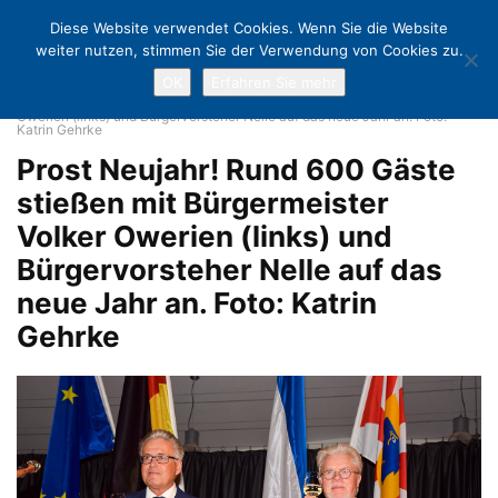
Diese Website verwendet Cookies. Wenn Sie die Website
weiter nutzen, stimmen Sie der Verwendung von Cookies zu.
OK
Erfahren Sie mehr
Home
Bewegender Neujahrsempfang & Abschied von der „Ära Owerien“
Prost Neujahr! Rund 600 Gäste stießen mit Bürgermeister Volker
Owerien (links) und Bürgervorsteher Nelle auf das neue Jahr an. Foto:
Katrin Gehrke
Prost Neujahr! Rund 600 Gäste
stießen mit Bürgermeister
Volker Owerien (links) und
Bürgervorsteher Nelle auf das
neue Jahr an. Foto: Katrin
Gehrke