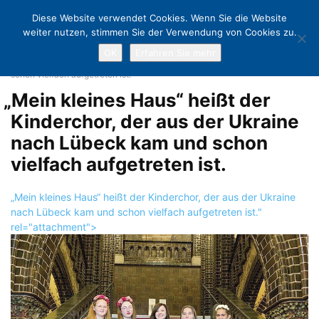
Diese Website verwendet Cookies. Wenn Sie die Website
weiter nutzen, stimmen Sie der Verwendung von Cookies zu.
OK
Erfahren Sie mehr
Home
Charity mit Shanties, Trompete & Kinderchor
„Mein kleines
Haus“ heißt der Kinderchor, der aus der Ukraine nach Lübeck kam und
schon vielfach aufgetreten ist.
„
Mein kleines Haus“ heißt der
Kinderchor, der aus der Ukraine
nach Lübeck kam und schon
vielfach aufgetreten ist.
„Mein kleines Haus“ heißt der Kinderchor, der aus der Ukraine
nach Lübeck kam und schon vielfach aufgetreten ist."
rel="attachment">