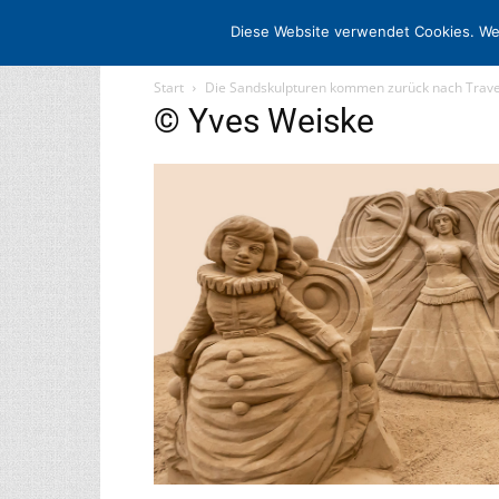
STARTSEITE
ARCHIV
MEDIADATE
Diese Website verwendet Cookies. We
Start
Die Sandskulpturen kommen zurück nach Tra
© Yves Weiske