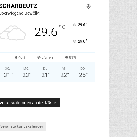
SCHARBEUTZ
Überwiegend Bewölkt
°
29.6
°
C
29.6
°
29.6
40%
5.3m/s
83%
SO.
MO.
DI.
MI.
DO.
31
°
23
°
21
°
22
°
25
°
Veranstaltungen an der Küste
Veranstaltungskalender