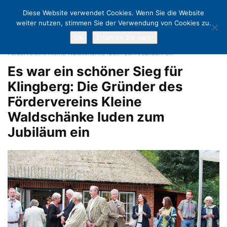
Diese Website verwendet Cookies. Wenn Sie die Website
weiter nutzen, stimmen Sie der Verwendung von Cookies zu.
OK
Erfahren Sie mehr
Home
Ein Fest mit Geschichte: 25 Jahre „Kleine Waldschänke“ in
Klingberg
Es war ein schöner Sieg für Klingberg: Die Gründer des
Fördervereins Kleine Waldschänke luden zum Jubiläum ein
Es war ein schöner Sieg für
Klingberg: Die Gründer des
Fördervereins Kleine
Waldschänke luden zum
Jubiläum ein