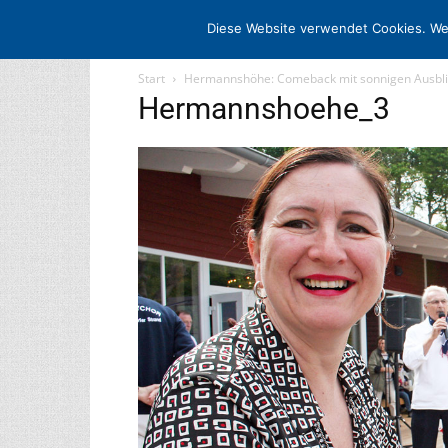
STARTSEITE
ARCHIV
MEDIADATE
Diese Website verwendet Cookies. We
Start
Hermannshöhe: Comeback mit sonnigen Ausbl
Hermannshoehe_3