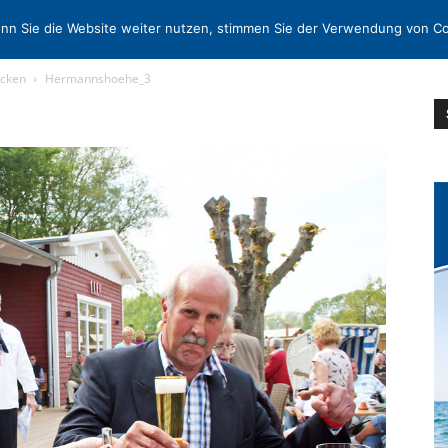
N
KONTAKT
nn Sie die Website weiter nutzen, stimmen Sie der Verwendung von Co
icken
Hermannshoehe_3