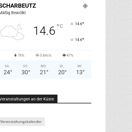
SCHARBEUTZ
Mäßig Bewölkt
°
14.6
°
C
14.6
°
14.6
76%
3.6m/s
47%
SA.
SO.
MO.
DI.
MI.
24
°
30
°
21
°
20
°
13
°
Veranstaltungen an der Küste
Veranstaltungskalender