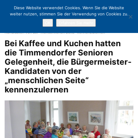
Diese Website verwendet Cookies. Wenn Sie die Website
weiter nutzen, stimmen Sie der Verwendung von Cookies zu.
OK
Erfahren Sie mehr
Home
Kandidatenrunde im Seniorentreff
Bei Kaffee und Kuchen
hatten die Timmendorfer Senioren Gelegenheit, die Bürgermeister-
Kandidaten von der "menschlichen Seite" kennenzulernen
Bei Kaffee und Kuchen hatten
die Timmendorfer Senioren
Gelegenheit, die Bürgermeister-
Kandidaten von der
„menschlichen Seite“
kennenzulernen