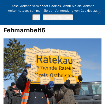
Diese Website verwendet Cookies. Wenn Sie die Website
weiter nutzen, stimmen Sie der Verwendung von Cookies zu.
OK
Erfahren Sie mehr
Home
Klares Nein zur Hinterlandanbindung: Heftiger Protest in
Scharbeutz
Fehmarnbelt6
Fehmarnbelt6