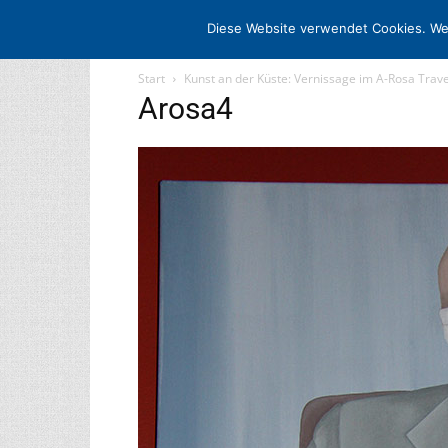
STARTSEITE
ARCHIV
MEDIADATE
Diese Website verwendet Cookies. We
Start
Kunst an der Küste: Vernissage im A-Rosa Tra
Arosa4