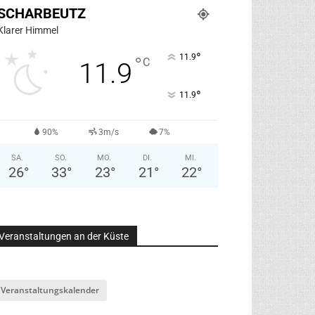
SCHARBEUTZ
Klarer Himmel
°
11.9
°
C
11.9
°
11.9
90%
3m/s
7%
SA.
SO.
MO.
DI.
MI.
26
°
33
°
23
°
21
°
22
°
Veranstaltungen an der Küste
Veranstaltungskalender