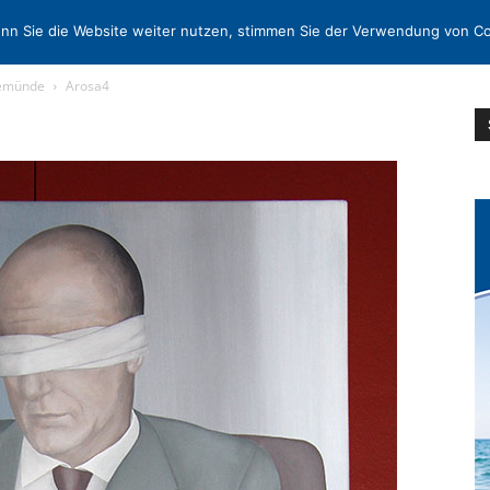
N
KONTAKT
nn Sie die Website weiter nutzen, stimmen Sie der Verwendung von Co
vemünde
Arosa4