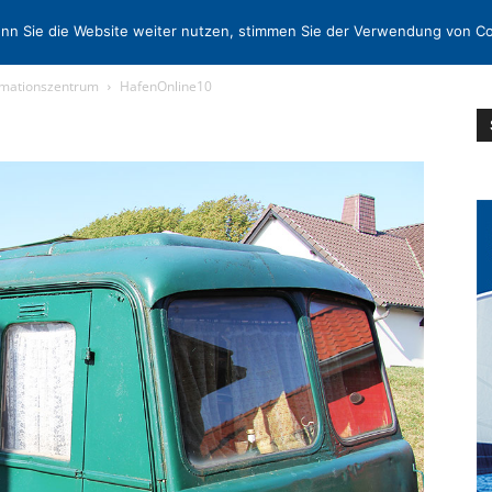
EN
KONTAKT
MORE
nn Sie die Website weiter nutzen, stimmen Sie der Verwendung von Co
rmationszentrum
HafenOnline10