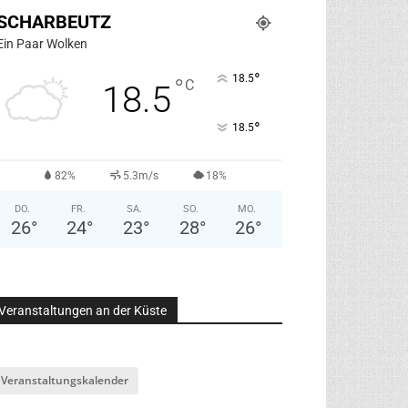
SCHARBEUTZ
Ein Paar Wolken
°
18.5
°
C
18.5
°
18.5
82%
5.3m/s
18%
DO.
FR.
SA.
SO.
MO.
26
°
24
°
23
°
28
°
26
°
Veranstaltungen an der Küste
Veranstaltungskalender