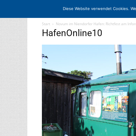
STARTSEITE
ARCHIV
MEDIADAT
Diese Website verwendet Cookies. We
Start
Novum im Niendorfer Hafen: Richtfest am Info
HafenOnline10