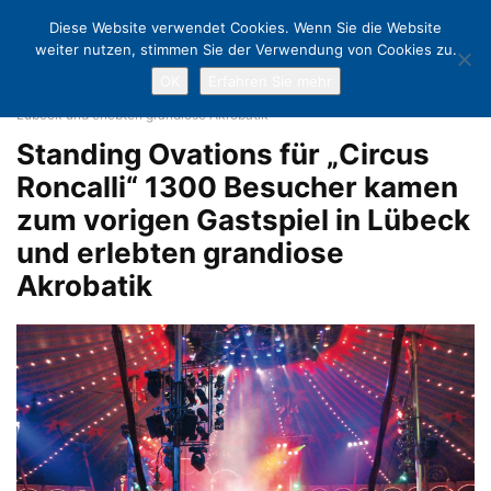
Diese Website verwendet Cookies. Wenn Sie die Website
weiter nutzen, stimmen Sie der Verwendung von Cookies zu.
OK
Erfahren Sie mehr
Home
Poesie & Freude in der Manege: Roncalli
Standing Ovations
für „Circus Roncalli“ 1300 Besucher kamen zum vorigen Gastspiel in
Lübeck und erlebten grandiose Akrobatik
Standing Ovations für „Circus
Roncalli“ 1300 Besucher kamen
zum vorigen Gastspiel in Lübeck
und erlebten grandiose
Akrobatik