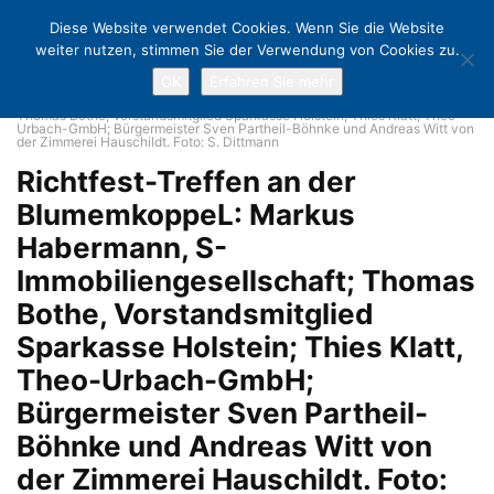
Diese Website verwendet Cookies. Wenn Sie die Website
weiter nutzen, stimmen Sie der Verwendung von Cookies zu.
OK
Erfahren Sie mehr
Home
Richtfest beim Bauprojekt Blumenkoppel
Richtfest-Treffen an
der BlumemkoppeL: Markus Habermann, S-Immobiliengesellschaft;
Thomas Bothe, Vorstandsmitglied Sparkasse Holstein; Thies Klatt, Theo-
Urbach-GmbH; Bürgermeister Sven Partheil-Böhnke und Andreas Witt von
der Zimmerei Hauschildt. Foto: S. Dittmann
Richtfest-Treffen an der
BlumemkoppeL: Markus
Habermann, S-
Immobiliengesellschaft; Thomas
Bothe, Vorstandsmitglied
Sparkasse Holstein; Thies Klatt,
Theo-Urbach-GmbH;
Bürgermeister Sven Partheil-
Böhnke und Andreas Witt von
der Zimmerei Hauschildt. Foto: