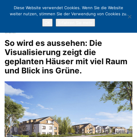
Diese Website verwendet Cookies. Wenn Sie die Website
weiter nutzen, stimmen Sie der Verwendung von Cookies zu.
OK
Erfahren Sie mehr
Home
Richtfest beim Bauprojekt Blumenkoppel
So wird es aussehen:
Die Visualisierung zeigt die geplanten Häuser mit viel Raum und Blick ins
Grüne.
So wird es aussehen: Die
Visualisierung zeigt die
geplanten Häuser mit viel Raum
und Blick ins Grüne.