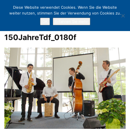
Diese Website verwendet Cookies. Wenn Sie die Website
weiter nutzen, stimmen Sie der Verwendung von Cookies zu.
OK
Erfahren Sie mehr
Home
Stranderwachen & Zeitgeschichte in der Trinkkurhalle
150JahreTdf_0180f
150JahreTdf_0180f