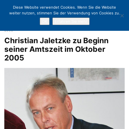
Diese Website verwendet Cookies. Wenn Sie die Website
weiter nutzen, stimmen Sie der Verwendung von Cookies zu.
OK
Erfahren Sie mehr
Home
Timmendorfer Tourismusdirektor Christian Jaletzke wurde
beurlaubt
Christian Jaletzke zu Beginn seiner Amtszeit im Oktober
2005
Christian Jaletzke zu Beginn
seiner Amtszeit im Oktober
2005