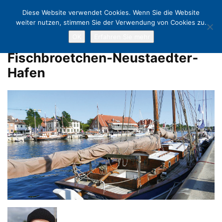
Diese Website verwendet Cookies. Wenn Sie die Website
weiter nutzen, stimmen Sie der Verwendung von Cookies zu.
OK
Erfahren Sie mehr
Home
Weltfischbrötchentag
Fischbroetchen-Neustaedter-Hafen
Fischbroetchen-Neustaedter-
Hafen