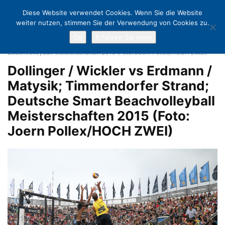
Diese Website verwendet Cookies. Wenn Sie die Website
weiter nutzen, stimmen Sie der Verwendung von Cookies zu.
OK
Erfahren Sie mehr
Home
Weltklasse-Beachvolleyball in Timmendorfer Strand
Dollinger
/ Wickler vs Erdmann / Matysik; Timmendorfer Strand; Deutsche Smart
Beachvolleyball Meisterschaften 2015 (Foto: Joern Pollex/HOCH ZWEI)
Dollinger / Wickler vs Erdmann /
Matysik; Timmendorfer Strand;
Deutsche Smart Beachvolleyball
Meisterschaften 2015 (Foto:
Joern Pollex/HOCH ZWEI)