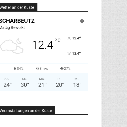
Wetter an der Küste
SCHARBEUTZ
Mäßig Bewölkt
°
12.4
°
C
12.4
°
12.4
84%
3m/s
27%
SA.
SO.
MO.
DI.
MI.
24
°
30
°
21
°
20
°
18
°
Veranstaltungen an der Küste