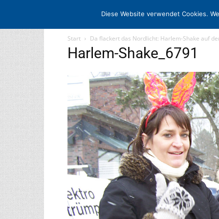
STARTSEITE
ARCHIV
MEDIADATE
Diese Website verwendet Cookies. We
Start
Da flackert das Nordlicht: Harlem-Shake auf d
Harlem-Shake_6791