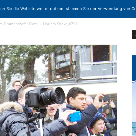
N
KONTAKT
nn Sie die Website weiter nutzen, stimmen Sie der Verwendung von Co
em Timmendorfer Platz
Harlem-Shake_6791