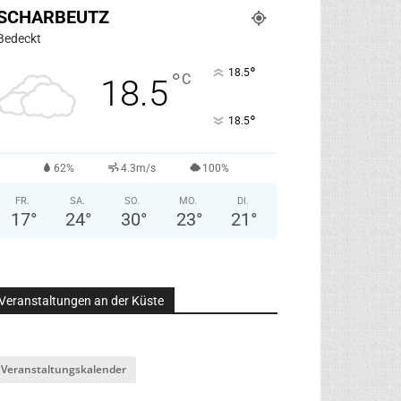
SCHARBEUTZ
Bedeckt
°
18.5
°
C
18.5
°
18.5
62%
4.3m/s
100%
FR.
SA.
SO.
MO.
DI.
17
°
24
°
30
°
23
°
21
°
Veranstaltungen an der Küste
Veranstaltungskalender