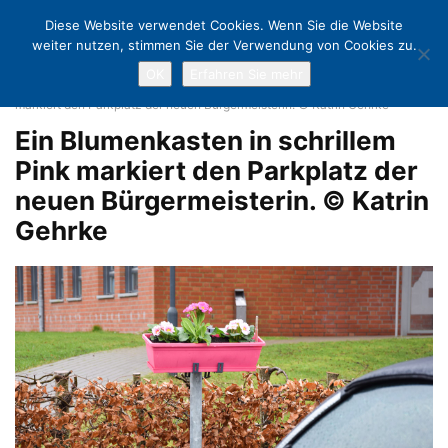
Diese Website verwendet Cookies. Wenn Sie die Website
weiter nutzen, stimmen Sie der Verwendung von Cookies zu.
OK
Erfahren Sie mehr
Home
Der erste Tag im Bürgerhaus: Interview mit Bettina Schäfer, neue
Bürgermeisterin in Scharbeutz
Ein Blumenkasten in schrillem Pink
markiert den Parkplatz der neuen Bürgermeisterin. © Katrin Gehrke
Ein Blumenkasten in schrillem
Pink markiert den Parkplatz der
neuen Bürgermeisterin. © Katrin
Gehrke