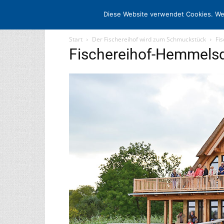
STARTSEITE
ARCHIV
MEDIADATE
Diese Website verwendet Cookies. We
Start
Der Fischereihof wird zum Schmuckstück
Fi
Fischereihof-Hemmelsd