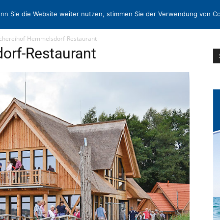
N
KONTAKT
nn Sie die Website weiter nutzen, stimmen Sie der Verwendung von Co
schereihof-Hemmelsdorf-Restaurant
orf-Restaurant