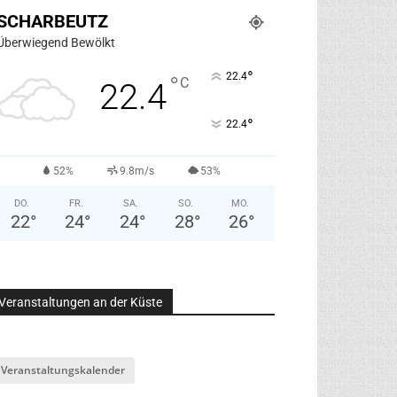
SCHARBEUTZ
Überwiegend Bewölkt
°
22.4
°
C
22.4
°
22.4
52%
9.8m/s
53%
DO.
FR.
SA.
SO.
MO.
22
°
24
°
24
°
28
°
26
°
Veranstaltungen an der Küste
Veranstaltungskalender