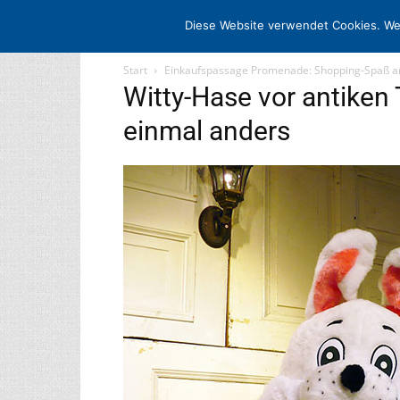
STARTSEITE
ARCHIV
MEDIADATE
Diese Website verwendet Cookies. We
Start
Einkaufspassage Promenade: Shopping-Spaß a
Witty-Hase vor antiken
einmal anders