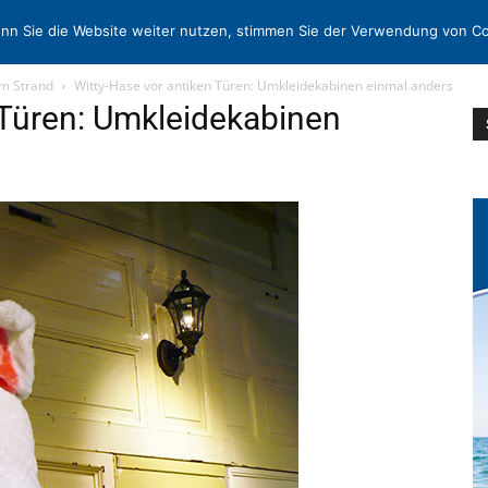
N
KONTAKT
nn Sie die Website weiter nutzen, stimmen Sie der Verwendung von Co
m Strand
Witty-Hase vor antiken Türen: Umkleidekabinen einmal anders
 Türen: Umkleidekabinen