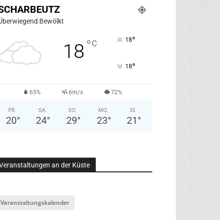
SCHARBEUTZ
Überwiegend Bewölkt
°
18
°
C
18
°
18
65%
6m/s
72%
FR.
SA.
SO.
MO.
DI.
20
°
24
°
29
°
23
°
21
°
Veranstaltungen an der Küste
Veranstaltungskalender