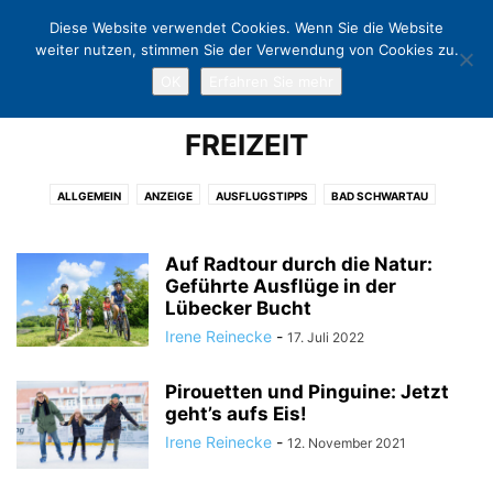
Diese Website verwendet Cookies. Wenn Sie die Website
weiter nutzen, stimmen Sie der Verwendung von Cookies zu.
OK
Erfahren Sie mehr
Home
Freizeit
FREIZEIT
ALLGEMEIN
ANZEIGE
AUSFLUGSTIPPS
BAD SCHWARTAU
CHARITY
EUTIN
EVENT
FREIZEIT
GASTRONOMIE
KLINGBERG
KULTUR
KUNST
LÜBECK
LÜBECKER BUCHT
NEUSTADT
Auf Radtour durch die Natur:
NIENDORF
OSTHOLSTEIN
Geführte Ausflüge in der
POLITIK
PÖNITZ
SCHARBEUTZ
Lübecker Bucht
SCHÜRSDORF
SHOPPING
SPORT
TERMINE
Irene Reinecke
-
17. Juli 2022
TIMMENDORFER STRAND
TRAVEMÜNDE
WARNSDORF
Pirouetten und Pinguine: Jetzt
geht’s aufs Eis!
Irene Reinecke
-
12. November 2021