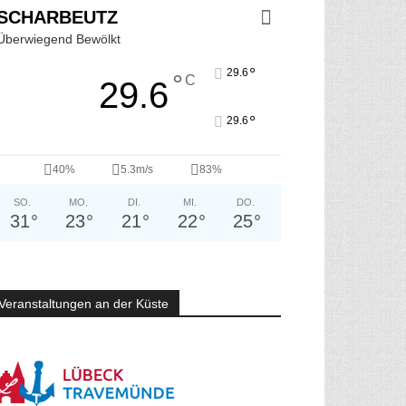
SCHARBEUTZ
Überwiegend Bewölkt
°
29.6
°
C
29.6
°
29.6
40%
5.3m/s
83%
SO.
MO.
DI.
MI.
DO.
31
°
23
°
21
°
22
°
25
°
Veranstaltungen an der Küste