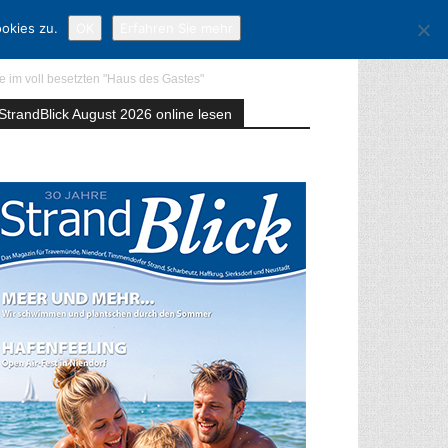
okies zu.
OK
Erfahren Sie mehr
e im voll besetzten "Haus des Gastes"
StrandBlick August 2026 online lesen