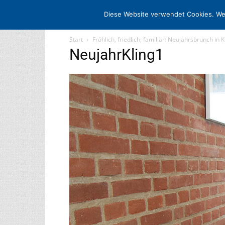
STARTSEITE
ARCHIV
MEDIADATE
Diese Website verwendet Cookies. We
Start
Fröhlich, friedlich, familiär: Neujahrsbrunch in 
NeujahrKling1