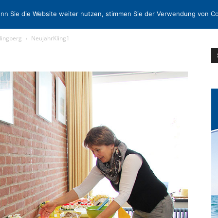
N
KONTAKT
nn Sie die Website weiter nutzen, stimmen Sie der Verwendung von Co
Klingberg
NeujahrKling1