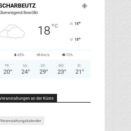
SCHARBEUTZ
Überwiegend Bewölkt
°
18
°
C
18
°
18
65%
6m/s
72%
FR.
SA.
SO.
MO.
DI.
20
°
24
°
29
°
23
°
21
°
Veranstaltungen an der Küste
Veranstaltungskalender