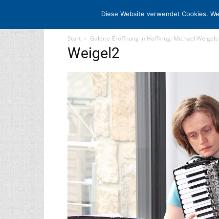
STARTSEITE
ARCHIV
MEDIADATE
Diese Website verwendet Cookies. We
Start
Galerie-Eröffnung in Haffkrug: Michael Weigel
Weigel2