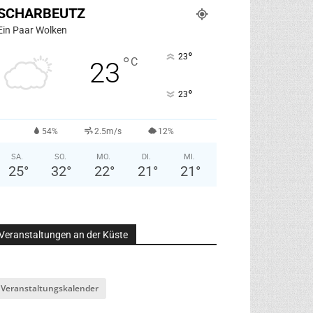
SCHARBEUTZ
Ein Paar Wolken
°
23
°
C
23
°
23
54%
2.5m/s
12%
SA.
SO.
MO.
DI.
MI.
25
°
32
°
22
°
21
°
21
°
Veranstaltungen an der Küste
Veranstaltungskalender