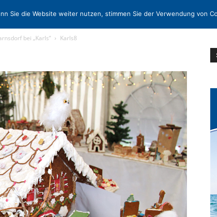
N
KONTAKT
nn Sie die Website weiter nutzen, stimmen Sie der Verwendung von Co
nsdorf bei „Karls“
Karls8