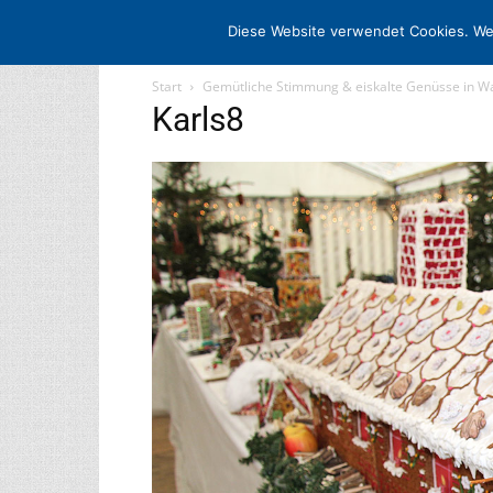
STARTSEITE
ARCHIV
MEDIADATE
Diese Website verwendet Cookies. We
Start
Gemütliche Stimmung & eiskalte Genüsse in War
Karls8