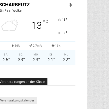
SCHARBEUTZ
Ein Paar Wolken
°
13
°
C
13
°
13
86%
2.7m/s
16%
SA.
SO.
MO.
DI.
MI.
26
°
33
°
23
°
21
°
22
°
Veranstaltungen an der Küste
Veranstaltungskalender