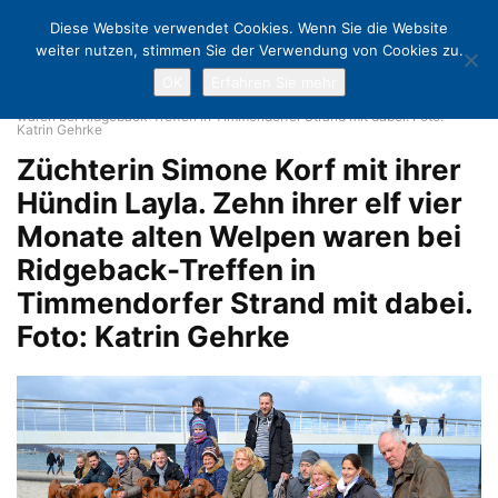
Diese Website verwendet Cookies. Wenn Sie die Website
weiter nutzen, stimmen Sie der Verwendung von Cookies zu.
OK
Erfahren Sie mehr
Home
Großfamilie der Löwenhunde trifft sich am Strand
Züchterin
Simone Korf mit ihrer Hündin Layla. Zehn ihrer elf vier Monate alten Welpen
waren bei Ridgeback-Treffen in Timmendorfer Strand mit dabei. Foto:
Katrin Gehrke
Züchterin Simone Korf mit ihrer
Hündin Layla. Zehn ihrer elf vier
Monate alten Welpen waren bei
Ridgeback-Treffen in
Timmendorfer Strand mit dabei.
Foto: Katrin Gehrke