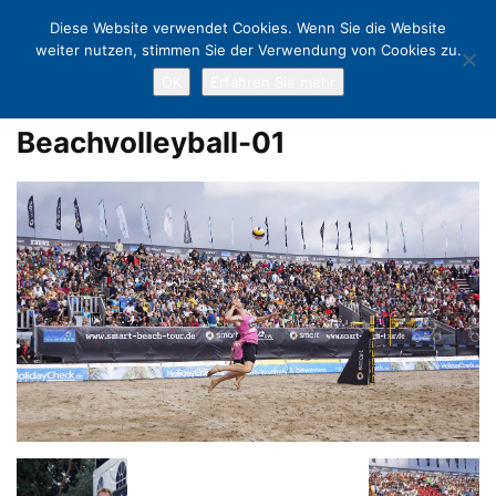
Diese Website verwendet Cookies. Wenn Sie die Website
weiter nutzen, stimmen Sie der Verwendung von Cookies zu.
OK
Erfahren Sie mehr
Home
Jubel, Trubel, La-Ola-Wellen: 60.000 bei den 20. Deutschen
Beachvolleyball-Meisterschaften
Beachvolleyball-01
Beachvolleyball-01