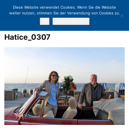
Diese Website verwendet Cookies. Wenn Sie die Website
weiter nutzen, stimmen Sie der Verwendung von Cookies zu.
OK
Erfahren Sie mehr
Home
Klarer Sieg für Hatice Kara: Sie wird Timmendorfs „Bürger-
Bürgermeisterin“
Hatice_0307
Hatice_0307