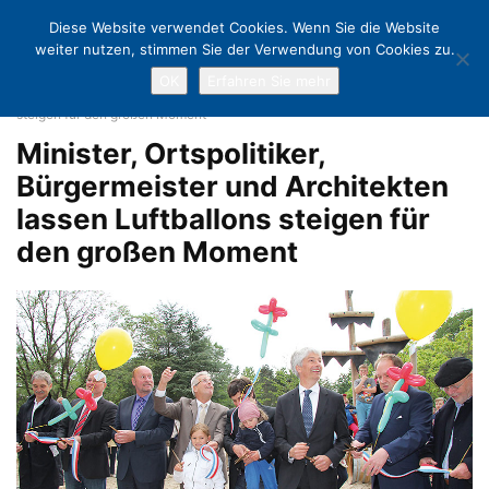
Diese Website verwendet Cookies. Wenn Sie die Website
weiter nutzen, stimmen Sie der Verwendung von Cookies zu.
OK
Erfahren Sie mehr
Home
Kurparkeröffnung in Scharbeutz: Zukunft kann man bauen!
Minister, Ortspolitiker, Bürgermeister und Architekten lassen Luftballons
steigen für den großen Moment
Minister, Ortspolitiker,
Bürgermeister und Architekten
lassen Luftballons steigen für
den großen Moment