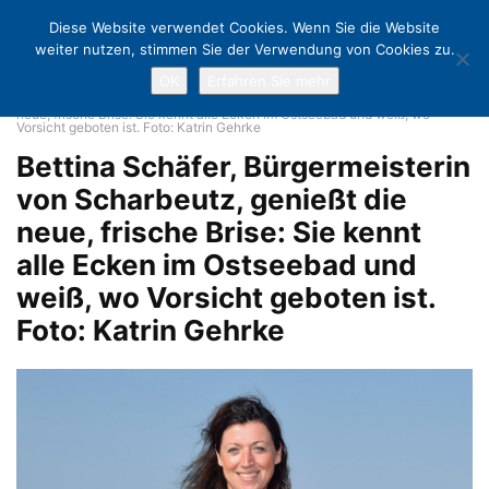
Diese Website verwendet Cookies. Wenn Sie die Website
weiter nutzen, stimmen Sie der Verwendung von Cookies zu.
OK
Erfahren Sie mehr
Home
Locker, aber ohne Leichtsinn: So starten die Ostseebäder in die
Saison
Bettina Schäfer, Bürgermeisterin von Scharbeutz, genießt die
neue, frische Brise: Sie kennt alle Ecken im Ostseebad und weiß, wo
Vorsicht geboten ist. Foto: Katrin Gehrke
Bettina Schäfer, Bürgermeisterin
von Scharbeutz, genießt die
neue, frische Brise: Sie kennt
alle Ecken im Ostseebad und
weiß, wo Vorsicht geboten ist.
Foto: Katrin Gehrke