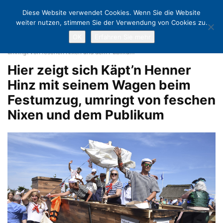
Diese Website verwendet Cookies. Wenn Sie die Website
weiter nutzen, stimmen Sie der Verwendung von Cookies zu.
OK
Erfahren Sie mehr
Home
Mit Neptun, Nixen und „Aalhoi“ zur 63. Haffkruger Aalwoche
Hier zeigt sich Käpt'n Henner Hinz mit seinem Wagen beim Festumzug,
umringt von feschen Nixen und dem Publikum
Hier zeigt sich Käpt’n Henner
Hinz mit seinem Wagen beim
Festumzug, umringt von feschen
Nixen und dem Publikum