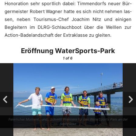
Hono­ra­ti­on sehr sport­lich dabei: Tim­men­dorfs neu­er Bür­
ger­meis­ter Robert Wag­ner hat­te es sich nicht neh­men las­
sen, neben Tou­ris­mus-Chef Joa­chim Nitz und eini­gen
Beglei­tern im DLRG-Schlauch­boot über die Well­len zur
Action-Bade­land­schaft der Extra­klas­se zu gleiten.
Eröff­nung WaterSports-Park
1
of 6
Fei­er­li­cher Moment.. und.. Schnitt! Pre­mie­re für den Water­Sports Park an der
Seebrücke