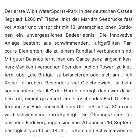
Der ers­te Wibit Water­Sports-Park in der deut­schen Ost­see
liegt auf 1.200 m² Flä­che links der Mari­tim See­brü­cke fest
vor Anker und ver­spricht mit 13 unter­schied­li­chen Sta­tio­
nen ein unver­gess­li­ches Bade­er­leb­nis. Die inno­va­ti­ve
Anla­ge besteht aus schwim­men­den, luft­ge­füll­ten Par­
cours-Ele­men­ten, die zu einem Rund­lauf ver­bun­den sind.
Mit guter Balan­ce lernt man das Gan­ze ganz lang­sam ken­
nen: Man kann ver­su­chen über den „Action Tower“ zu klet­
tern, über „die Bridge“ zu balan­cie­ren oder sich am „High
Rol­ler“ erpro­ben. Beson­ders viel Gleich­ge­wicht ist beim
soge­nann­ten „Hurd­le“, der Hür­de, gefragt, denn wer dane­
ben tritt, nimmt garan­tiert ein erfri­schen­des Bad. Die Ent­
fer­nung zur Bade­land­schaft vom Ufer beträgt ca. 80 m und
wird schwim­mend zurück­ge­legt. Die Öff­nungs­zei­ten für
das neue Bade­ver­gnü­gen sind von 26. Juni bis 16. Sep­tem­
ber täg­lich von 10 bis 18 Uhr. Tickets und Schwimm­wes­ten