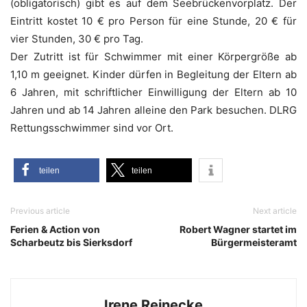
(obli­ga­to­risch) gibt es auf dem See­brü­cken­vor­platz. Der
Ein­tritt kos­tet 10 € pro Per­son für eine Stun­de, 20 € für
vier Stun­den, 30 € pro Tag.
Der Zutritt ist für Schwim­mer mit einer Kör­per­grö­ße ab
1,10 m geeig­net. Kin­der dür­fen in Beglei­tung der Eltern ab
6 Jah­ren, mit schrift­li­cher Ein­wil­li­gung der Eltern ab 10
Jah­ren und ab 14 Jah­ren allei­ne den Park besu­chen. DLRG
Ret­tungs­schwim­mer sind vor Ort.
tei­len
tei­len
Previous article
Next article
Ferien & Action von
Robert Wagner startet im
Scharbeutz bis Sierksdorf
Bürgermeisteramt
Irene Reinecke