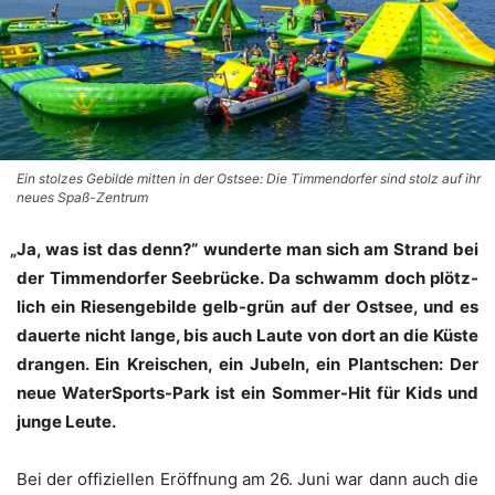
Ein stolzes Gebilde mitten in der Ostsee: Die Timmendorfer sind stolz auf ihr
neues Spaß-Zentrum
„
Ja, was ist das denn?“ wun­der­te man sich am Strand bei
der Tim­men­dor­fer See­brü­cke. Da schwamm doch plötz­
lich ein Rie­sen­ge­bil­de gelb-grün auf der Ost­see, und es
dau­er­te nicht lan­ge, bis auch Lau­te von dort an die Küs­te
dran­gen. Ein Krei­schen, ein Jubeln, ein Plant­schen: Der
neue Water­Sports-Park ist ein Som­mer-Hit für Kids und
jun­ge Leute.
Bei der offi­zi­el­len Eröff­nung am 26. Juni war dann auch die