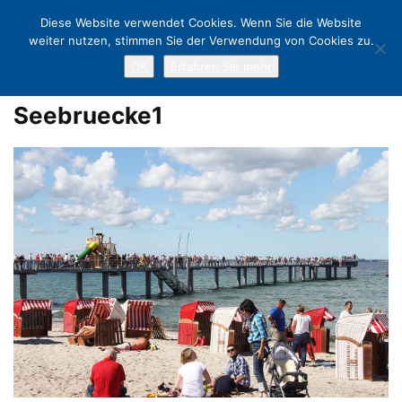
Diese Website verwendet Cookies. Wenn Sie die Website
weiter nutzen, stimmen Sie der Verwendung von Cookies zu.
OK
Erfahren Sie mehr
Home
Niendorfs neue Seebrücke sieht aus wie ein Fisch!
Seebruecke1
Seebruecke1