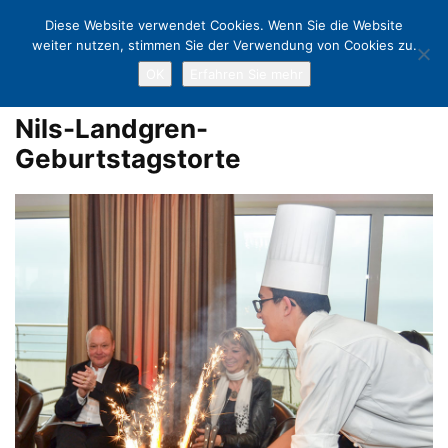
Diese Website verwendet Cookies. Wenn Sie die Website
weiter nutzen, stimmen Sie der Verwendung von Cookies zu.
OK
Erfahren Sie mehr
Home
Nils Landgren und die JazzBaltica feiern Geburtstag
Nils-
Landgren-Geburtstagstorte
Nils-Landgren-
Geburtstagstorte