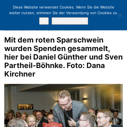
Diese Website verwendet Cookies. Wenn Sie die Website
weiter nutzen, stimmen Sie der Verwendung von Cookies zu.
OK
Erfahren Sie mehr
Home
Premiere im Hotel Strandgrün: UNICEF-Party mit viel Prominenz
Mit dem roten Sparschwein wurden Spenden gesammelt, hier bei Daniel
Günther und Sven ­Partheil-Böhnke. Foto: Dana Kirchner
Mit dem roten Sparschwein
wurden Spenden gesammelt,
hier bei Daniel Günther und Sven
­Partheil-Böhnke. Foto: Dana
Kirchner